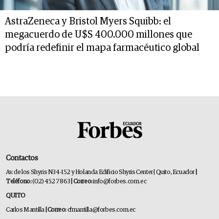
AstraZeneca y Bristol Myers Squibb: el
megacuerdo de U$S 400.000 millones que
podría redefinir el mapa farmacéutico global
Contactos
Av. de los Shyris N34-152 y Holanda Edificio Shyris Center | Quito, Ecuador
|
Teléfono:
(02) 452 7863
| Correo:
info@forbes.com.ec
QUITO
Carlos Mantilla
| Correo:
cfmantilla@forbes.com.ec