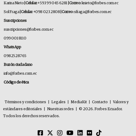
Karina Nieto
| Celular:
+593 99 045 6281
| Correo:
knieto@forbes.com.ec
Sol Fraga
| Celular:
+098 023 2808
| Correo:
sfraga@forbes.com.ec
Suscripciones
suscripciones@forbes.com.ec
099 001 8110
WhatsApp
0982528765
Buzón ciudadano
info@forbes.com.ec
Código de ética
Términos y condiciones
|
Legales
|
MediaKit
|
Contacto
|
Valores y
estándares editoriales
|
Nuestras redes
|
© 2026. Forbes Ecuador.
Todos los derechos reservados.