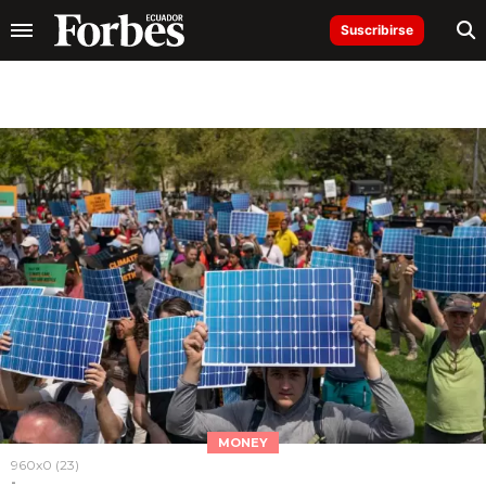
Suscribirse
MONEY
960x0 (23)
-