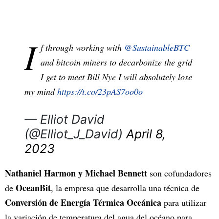
I
f through working with
@SustainableBTC
and bitcoin miners to decarbonize the grid
I get to meet Bill Nye I will absolutely lose
my mind
https://t.co/23pAS7oo0o
— Elliot David
(@Elliot_J_David)
April 8,
2023
Nathaniel Harmon y Michael Bennett
son cofundadores
OceanBit
de
, la empresa que desarrolla una técnica de
Conversión de Energía Térmica Oceánica
para utilizar
la variación de temperatura del agua del océano para