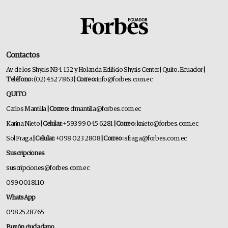
Contactos
Av. de los Shyris N34-152 y Holanda Edificio Shyris Center | Quito, Ecuador
|
Teléfono:
(02) 452 7863
| Correo:
info@forbes.com.ec
QUITO
Carlos Mantilla
| Correo:
cfmantilla@forbes.com.ec
Karina Nieto
| Celular:
+593 99 045 6281
| Correo:
knieto@forbes.com.ec
Sol Fraga
| Celular:
+098 023 2808
| Correo:
sfraga@forbes.com.ec
Suscripciones
suscripciones@forbes.com.ec
099 001 8110
WhatsApp
0982528765
Buzón ciudadano