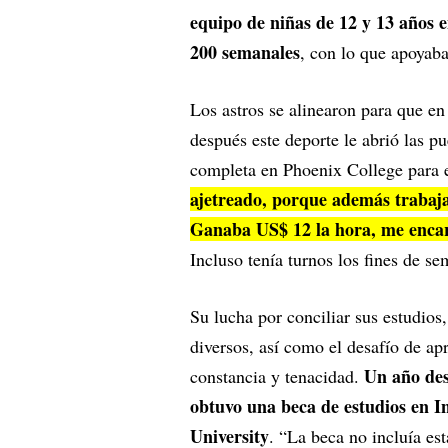
equipo de niñas de 12 y 13 años
200 semanales
, con lo que apoyaba
Los astros se alinearon para que en
después este deporte le abrió las pu
completa en Phoenix College para e
ajetreado, porque además trabaja
Ganaba US$ 12 la hora, me encar
Incluso tenía turnos los fines de s
Su lucha por conciliar sus estudios
diversos, así como el desafío de ap
Un año desp
constancia y tenacidad.
obtuvo una beca de estudios en I
University
. “La beca no incluía es