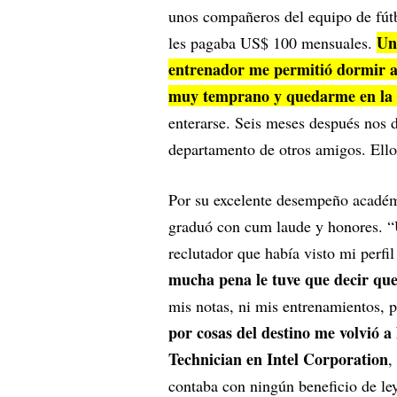
unos compañeros del equipo de fútb
Un
les pagaba US$ 100 mensuales.
entrenador me permitió dormir a
muy temprano y quedarme en la b
enterarse. Seis meses después nos d
departamento de otros amigos. Ell
Por su excelente desempeño académi
graduó con cum laude y honores. “
reclutador que había visto mi perfi
mucha pena le tuve que decir qu
mis notas, ni mis entrenamientos, 
por cosas del destino me volvió 
Technician en Intel Corporation
,
contaba con ningún beneficio de le