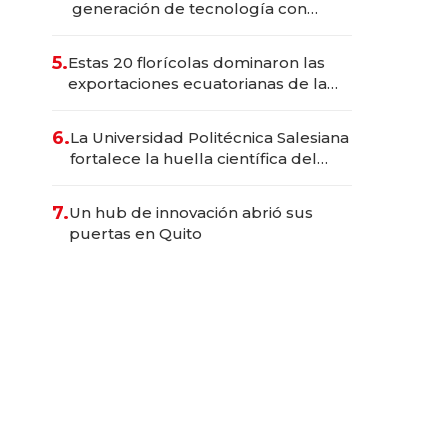
generación de tecnología con
Inteligencia Artificial integrada
5.
Estas 20 florícolas dominaron las
exportaciones ecuatorianas de la
industria en 2025
6.
La Universidad Politécnica Salesiana
fortalece la huella científica del
Ecuador
7.
Un hub de innovación abrió sus
puertas en Quito