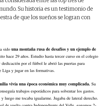
ma considerada entre las top tres de
 mundo. Su historia es un testimonio de
stra de que los sueños se logran con
una montaña rusa de desafíos y un ejemplo de
ha sido
ito hace 29 años. Estudio hasta tercer curso en el colegio
 dedicación por el fútbol le abrió las puertas para
e Liga y jugar en las formativas.
milia vivía una época económica muy complicada.
Su
onseguía trabajos esporádicos para solventar los gastos.
s y luego me tocaba igualarme. Jugaba de lateral derecho.
nal de vuelta contra Independiente del Valle, ganamos 2-