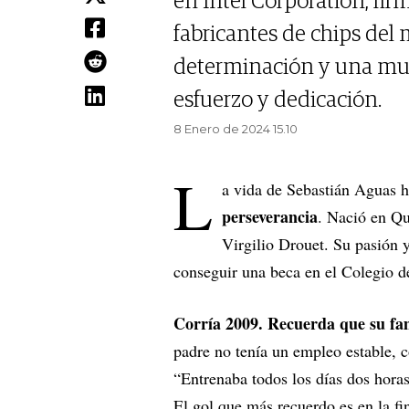
en Intel Corporation, fir
fabricantes de chips del
determinación y una mue
esfuerzo y dedicación.
8 Enero de 2024 15.10
L
a vida de Sebastián Aguas 
perseverancia
. Nació en Qu
Virgilio Drouet. Su pasión y
conseguir una beca en el Colegio d
Corría 2009. Recuerda que su fa
padre no tenía un empleo estable, c
“Entrenaba todos los días dos hora
El gol que más recuerdo es en la fi