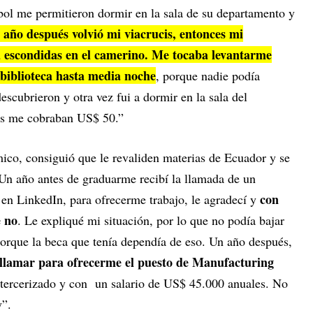
ol me permitieron dormir en la sala de su departamento y
 año después volvió mi viacrucis, entonces mi
 escondidas en el camerino. Me tocaba levantarme
iblioteca hasta media noche
, porque nadie podía
escubrieron y otra vez fui a dormir en la sala del
os me cobraban US$ 50.”
co, consiguió que le revaliden materias de Ecuador y se
Un año antes de graduarme recibí la llamada de un
con
l en LinkedIn, para ofrecerme trabajo, le agradecí y
e no
. Le expliqué mi situación, por lo que no podía bajar
porque la beca que tenía dependía de eso. Un año después,
a llamar para ofrecerme el puesto de Manufacturing
 tercerizado y con un salario de US$ 45.000 anuales. No
y”.