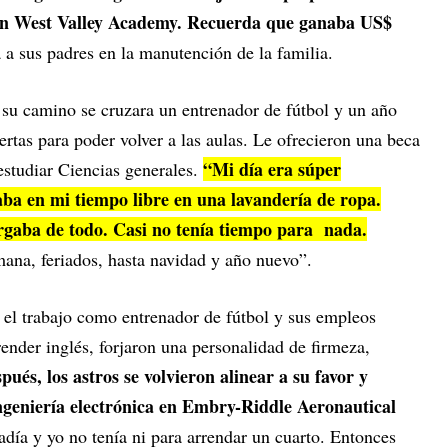
 en West Valley Academy. Recuerda que ganaba US$
 a sus padres en la manutención de la familia.
 su camino se cruzara un entrenador de fútbol y un año
ertas para poder volver a las aulas. Le ofrecieron una beca
“Mi día era súper
studiar Ciencias generales.
ba en mi tiempo libre en una lavandería de ropa.
gaba de todo. Casi no tenía tiempo para nada.
emana, feriados, hasta navidad y año nuevo”.
, el trabajo como entrenador de fútbol y sus empleos
render inglés, forjaron una personalidad de firmeza,
ués, los astros se volvieron alinear a su favor y
ngeniería electrónica en Embry-Riddle Aeronautical
tadía y yo no tenía ni para arrendar un cuarto. Entonces