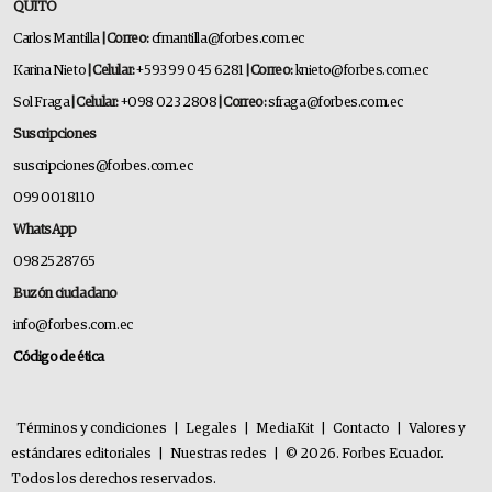
QUITO
Carlos Mantilla
| Correo:
cfmantilla@forbes.com.ec
Karina Nieto
| Celular:
+593 99 045 6281
| Correo:
knieto@forbes.com.ec
Sol Fraga
| Celular:
+098 023 2808
| Correo:
sfraga@forbes.com.ec
Suscripciones
suscripciones@forbes.com.ec
099 001 8110
WhatsApp
0982528765
Buzón ciudadano
info@forbes.com.ec
Código de ética
Términos y condiciones
|
Legales
|
MediaKit
|
Contacto
|
Valores y
estándares editoriales
|
Nuestras redes
|
© 2026. Forbes Ecuador.
Todos los derechos reservados.