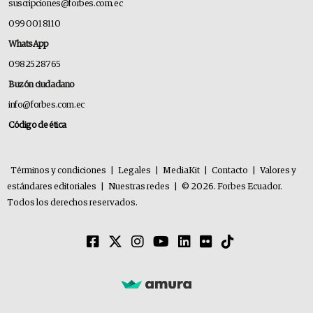
suscripciones@forbes.com.ec
099 001 8110
WhatsApp
0982528765
Buzón ciudadano
info@forbes.com.ec
Código de ética
Términos y condiciones
|
Legales
|
MediaKit
|
Contacto
|
Valores y
estándares editoriales
|
Nuestras redes
|
© 2026. Forbes Ecuador.
Todos los derechos reservados.