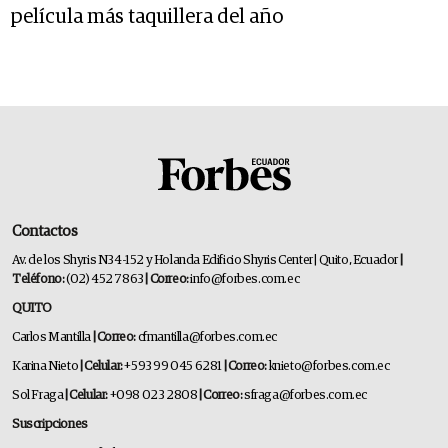
película más taquillera del año
Contactos
Av. de los Shyris N34-152 y Holanda Edificio Shyris Center | Quito, Ecuador
|
Teléfono:
(02) 452 7863
| Correo:
info@forbes.com.ec
QUITO
Carlos Mantilla
| Correo:
cfmantilla@forbes.com.ec
Karina Nieto
| Celular:
+593 99 045 6281
| Correo:
knieto@forbes.com.ec
Sol Fraga
| Celular:
+098 023 2808
| Correo:
sfraga@forbes.com.ec
Suscripciones