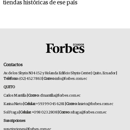
tiendas históricas de ese país
Contactos
Av. de los Shyris N34-152 y Holanda Edificio Shyris Center | Quito, Ecuador
|
Teléfono:
(02) 452 7863
| Correo:
info@forbes.com.ec
QUITO
Carlos Mantilla
| Correo:
cfmantilla@forbes.com.ec
Karina Nieto
| Celular:
+593 99 045 6281
| Correo:
knieto@forbes.com.ec
Sol Fraga
| Celular:
+098 023 2808
| Correo:
sfraga@forbes.com.ec
Suscripciones
suscripciones@forbes.com.ec