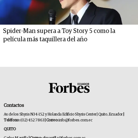
Spider-Man supera a Toy Story 5 como la
película más taquillera del año
Contactos
Av. de los Shyris N34-152 y Holanda Edificio Shyris Center | Quito, Ecuador
|
Teléfono:
(02) 452 7863
| Correo:
info@forbes.com.ec
QUITO