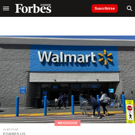
Suscribirse
NEGOCIOS
walrmat
FORBES US