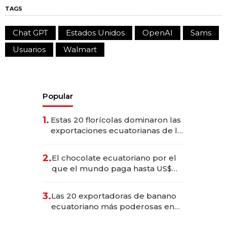
TAGS
Chat GPT
Estados Unidos
OpenAI
Sams
Usuarios
Walmart
Popular
1.
Estas 20 florícolas dominaron las
exportaciones ecuatorianas de la
industria en 2025
2.
El chocolate ecuatoriano por el
que el mundo paga hasta US$
490 por barra
3.
Las 20 exportadoras de banano
ecuatoriano más poderosas en
2025