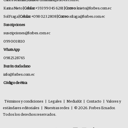
Carlos Mantilla
| Correo:
cfmantilla@forbes.com.ec
Karina Nieto
| Celular:
+593 99 045 6281
| Correo:
knieto@forbes.com.ec
Sol Fraga
| Celular:
+098 023 2808
| Correo:
sfraga@forbes.com.ec
Suscripciones
suscripciones@forbes.com.ec
099 001 8110
WhatsApp
0982528765
Buzón ciudadano
info@forbes.com.ec
Código de ética
Términos y condiciones
|
Legales
|
MediaKit
|
Contacto
|
Valores y
estándares editoriales
|
Nuestras redes
|
© 2026. Forbes Ecuador.
Todos los derechos reservados.