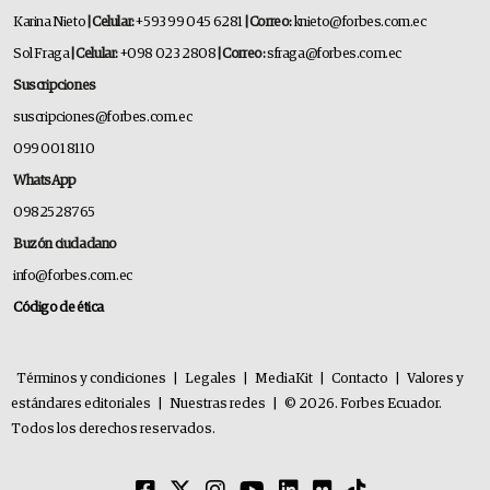
Karina Nieto
| Celular:
+593 99 045 6281
| Correo:
knieto@forbes.com.ec
Sol Fraga
| Celular:
+098 023 2808
| Correo:
sfraga@forbes.com.ec
Suscripciones
suscripciones@forbes.com.ec
099 001 8110
WhatsApp
0982528765
Buzón ciudadano
info@forbes.com.ec
Código de ética
Términos y condiciones
|
Legales
|
MediaKit
|
Contacto
|
Valores y
estándares editoriales
|
Nuestras redes
|
© 2026. Forbes Ecuador.
Todos los derechos reservados.