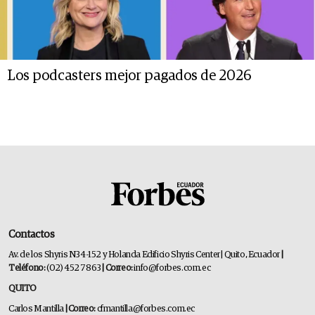
Los podcasters mejor pagados de 2026
Contactos
Av. de los Shyris N34-152 y Holanda Edificio Shyris Center | Quito, Ecuador
|
Teléfono:
(02) 452 7863
| Correo:
info@forbes.com.ec
QUITO
Carlos Mantilla
| Correo:
cfmantilla@forbes.com.ec