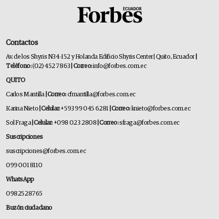
Contactos
Av. de los Shyris N34-152 y Holanda Edificio Shyris Center | Quito, Ecuador
|
Teléfono:
(02) 452 7863
| Correo:
info@forbes.com.ec
QUITO
Carlos Mantilla
| Correo:
cfmantilla@forbes.com.ec
Karina Nieto
| Celular:
+593 99 045 6281
| Correo:
knieto@forbes.com.ec
Sol Fraga
| Celular:
+098 023 2808
| Correo:
sfraga@forbes.com.ec
Suscripciones
suscripciones@forbes.com.ec
099 001 8110
WhatsApp
0982528765
Buzón ciudadano