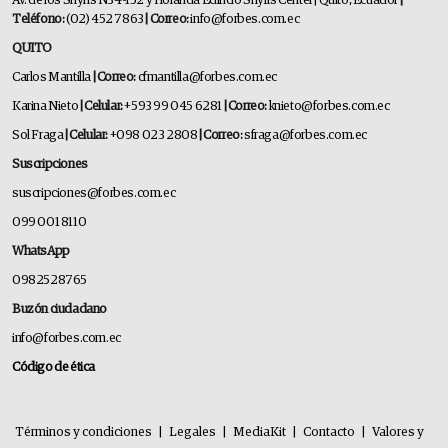
Av. de los Shyris N34-152 y Holanda Edificio Shyris Center | Quito, Ecuador
|
Teléfono:
(02) 452 7863
| Correo:
info@forbes.com.ec
QUITO
Carlos Mantilla
| Correo:
cfmantilla@forbes.com.ec
Karina Nieto
| Celular:
+593 99 045 6281
| Correo:
knieto@forbes.com.ec
Sol Fraga
| Celular:
+098 023 2808
| Correo:
sfraga@forbes.com.ec
Suscripciones
suscripciones@forbes.com.ec
099 001 8110
WhatsApp
0982528765
Buzón ciudadano
info@forbes.com.ec
Código de ética
Términos y condiciones
|
Legales
|
MediaKit
|
Contacto
|
Valores y