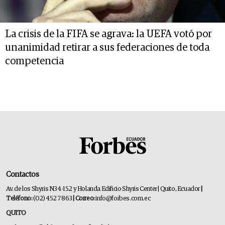
La crisis de la FIFA se agrava: la UEFA votó por
unanimidad retirar a sus federaciones de toda
competencia
Contactos
Av. de los Shyris N34-152 y Holanda Edificio Shyris Center | Quito, Ecuador
|
Teléfono:
(02) 452 7863
| Correo:
info@forbes.com.ec
QUITO