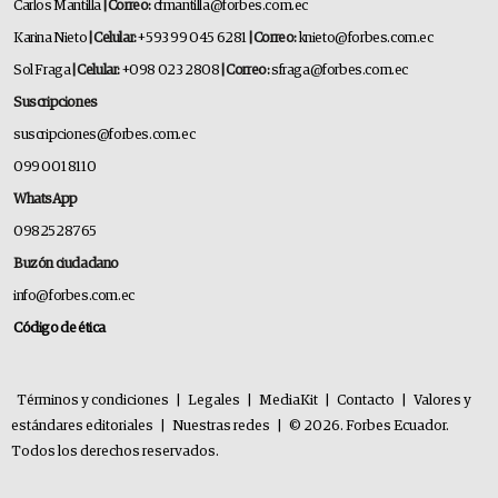
Carlos Mantilla
| Correo:
cfmantilla@forbes.com.ec
Karina Nieto
| Celular:
+593 99 045 6281
| Correo:
knieto@forbes.com.ec
Sol Fraga
| Celular:
+098 023 2808
| Correo:
sfraga@forbes.com.ec
Suscripciones
suscripciones@forbes.com.ec
099 001 8110
WhatsApp
0982528765
Buzón ciudadano
info@forbes.com.ec
Código de ética
Términos y condiciones
|
Legales
|
MediaKit
|
Contacto
|
Valores y
estándares editoriales
|
Nuestras redes
|
© 2026. Forbes Ecuador.
Todos los derechos reservados.