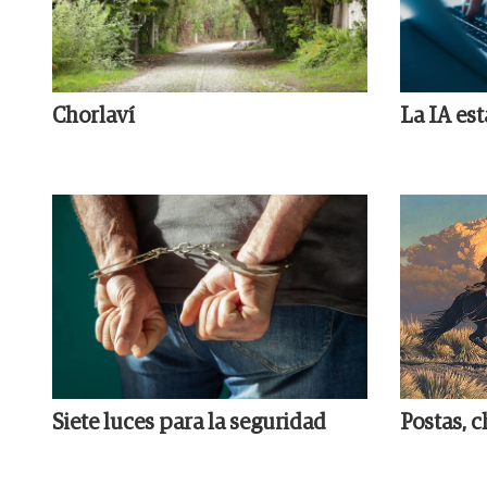
Chorlaví
La IA es
Siete luces para la seguridad
Postas, c