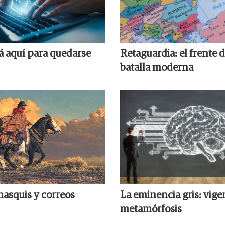
tá aquí para quedarse
Retaguardia: el frente d
batalla moderna
hasquis y correos
La eminencia gris: vige
metamórfosis