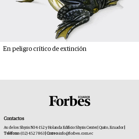
En peligro crítico de extinción
Contactos
Av. de los Shyris N34-152 y Holanda Edificio Shyris Center | Quito, Ecuador
|
Teléfono:
(02) 452 7863
| Correo:
info@forbes.com.ec