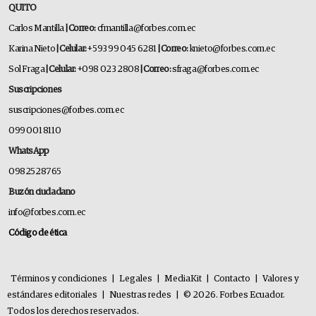
QUITO
Carlos Mantilla
| Correo:
cfmantilla@forbes.com.ec
Karina Nieto
| Celular:
+593 99 045 6281
| Correo:
knieto@forbes.com.ec
Sol Fraga
| Celular:
+098 023 2808
| Correo:
sfraga@forbes.com.ec
Suscripciones
suscripciones@forbes.com.ec
099 001 8110
WhatsApp
0982528765
Buzón ciudadano
info@forbes.com.ec
Código de ética
Términos y condiciones
|
Legales
|
MediaKit
|
Contacto
|
Valores y
estándares editoriales
|
Nuestras redes
|
© 2026. Forbes Ecuador.
Todos los derechos reservados.