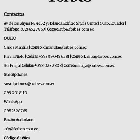
Contactos
Av. de los Shyris N34-152 y Holanda Edificio Shyris Center | Quito, Ecuador
|
Teléfono:
(02) 452 7863
| Correo:
info@forbes.com.ec
QUITO
Carlos Mantilla
| Correo:
cfmantilla@forbes.com.ec
Karina Nieto
| Celular:
+593 99 045 6281
| Correo:
knieto@forbes.com.ec
Sol Fraga
| Celular:
+098 023 2808
| Correo:
sfraga@forbes.com.ec
Suscripciones
suscripciones@forbes.com.ec
099 001 8110
WhatsApp
0982528765
Buzón ciudadano
info@forbes.com.ec
Código de ética