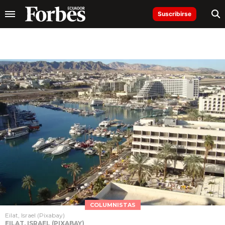
Suscribirse
COLUMNISTAS
Eilat, Israel (Pixabay)
EILAT, ISRAEL (PIXABAY)