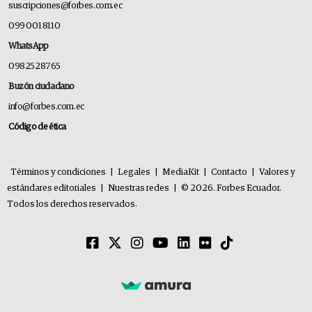
suscripciones@forbes.com.ec
099 001 8110
WhatsApp
0982528765
Buzón ciudadano
info@forbes.com.ec
Código de ética
Términos y condiciones
|
Legales
|
MediaKit
|
Contacto
|
Valores y
estándares editoriales
|
Nuestras redes
|
© 2026. Forbes Ecuador.
Todos los derechos reservados.