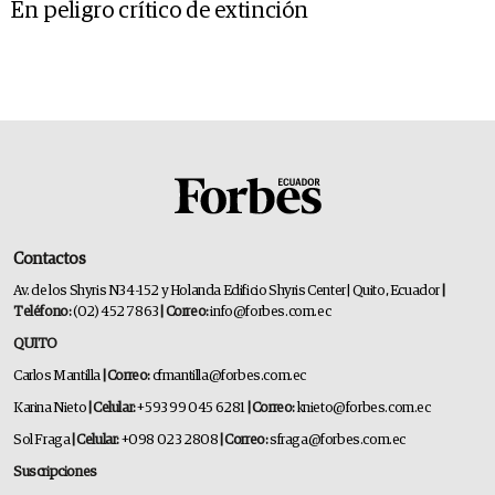
En peligro crítico de extinción
Contactos
Av. de los Shyris N34-152 y Holanda Edificio Shyris Center | Quito, Ecuador
|
Teléfono:
(02) 452 7863
| Correo:
info@forbes.com.ec
QUITO
Carlos Mantilla
| Correo:
cfmantilla@forbes.com.ec
Karina Nieto
| Celular:
+593 99 045 6281
| Correo:
knieto@forbes.com.ec
Sol Fraga
| Celular:
+098 023 2808
| Correo:
sfraga@forbes.com.ec
Suscripciones