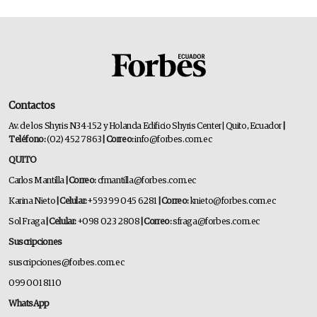
Contactos
Av. de los Shyris N34-152 y Holanda Edificio Shyris Center | Quito, Ecuador
|
Teléfono:
(02) 452 7863
| Correo:
info@forbes.com.ec
QUITO
Carlos Mantilla
| Correo:
cfmantilla@forbes.com.ec
Karina Nieto
| Celular:
+593 99 045 6281
| Correo:
knieto@forbes.com.ec
Sol Fraga
| Celular:
+098 023 2808
| Correo:
sfraga@forbes.com.ec
Suscripciones
suscripciones@forbes.com.ec
099 001 8110
WhatsApp