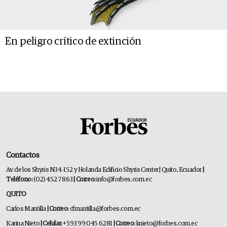
En peligro crítico de extinción
Contactos
Av. de los Shyris N34-152 y Holanda Edificio Shyris Center | Quito, Ecuador
|
Teléfono:
(02) 452 7863
| Correo:
info@forbes.com.ec
QUITO
Carlos Mantilla
| Correo:
cfmantilla@forbes.com.ec
Karina Nieto
| Celular:
+593 99 045 6281
| Correo:
knieto@forbes.com.ec