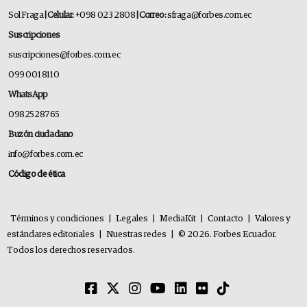
Sol Fraga
| Celular:
+098 023 2808
| Correo:
sfraga@forbes.com.ec
Suscripciones
suscripciones@forbes.com.ec
099 001 8110
WhatsApp
0982528765
Buzón ciudadano
info@forbes.com.ec
Código de ética
Términos y condiciones
|
Legales
|
MediaKit
|
Contacto
|
Valores y
estándares editoriales
|
Nuestras redes
|
© 2026. Forbes Ecuador.
Todos los derechos reservados.