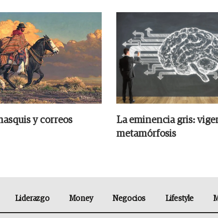
hasquis y correos
La eminencia gris: vige
metamórfosis
Liderazgo
Money
Negocios
Lifestyle
M