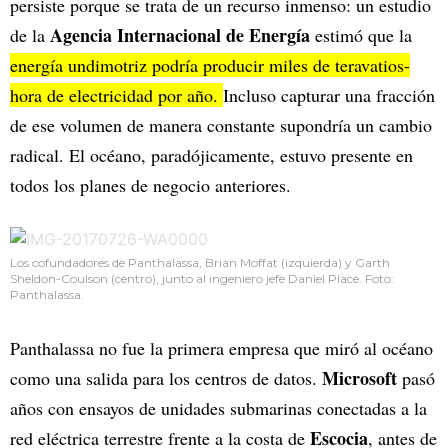
persiste porque se trata de un recurso inmenso: un estudio
Agencia Internacional de Energía
de la
estimó que la
energía undimotriz podría producir miles de teravatios-
hora de electricidad por año.
Incluso capturar una fracción
de ese volumen de manera constante supondría un cambio
radical. El océano, paradójicamente, estuvo presente en
todos los planes de negocio anteriores.
Los cofundadores de Panthalassa, Brian Moffat (izquierda) y Garth
Sheldon-Coulson (centro), junto al ingeniero jefe Daniel Place. Foto:
Panthalassa.
Panthalassa no fue la primera empresa que miró al océano
Microsoft
como una salida para los centros de datos.
pasó
años con ensayos de unidades submarinas conectadas a la
Escocia
red eléctrica terrestre frente a la costa de
, antes de