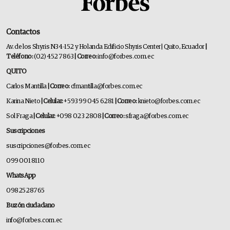
Contactos
Av. de los Shyris N34-152 y Holanda Edificio Shyris Center | Quito, Ecuador
|
Teléfono:
(02) 452 7863
| Correo:
info@forbes.com.ec
QUITO
Carlos Mantilla
| Correo:
cfmantilla@forbes.com.ec
Karina Nieto
| Celular:
+593 99 045 6281
| Correo:
knieto@forbes.com.ec
Sol Fraga
| Celular:
+098 023 2808
| Correo:
sfraga@forbes.com.ec
Suscripciones
suscripciones@forbes.com.ec
099 001 8110
WhatsApp
0982528765
Buzón ciudadano
info@forbes.com.ec