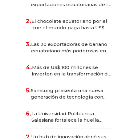
exportaciones ecuatorianas de la
industria en 2025
2.
El chocolate ecuatoriano por el
que el mundo paga hasta US$
490 por barra
3.
Las 20 exportadoras de banano
ecuatoriano más poderosas en
2025
4.
Más de US$ 100 millones se
invierten en la transformación de
Solca
5.
Samsung presenta una nueva
generación de tecnología con
Inteligencia Artificial integrada
6.
La Universidad Politécnica
Salesiana fortalece la huella
científica del Ecuador
7.
Un hub de innovación abrió sus