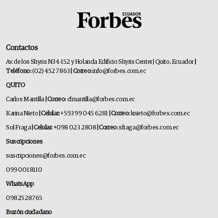
Contactos
Av. de los Shyris N34-152 y Holanda Edificio Shyris Center | Quito, Ecuador
|
Teléfono:
(02) 452 7863
| Correo:
info@forbes.com.ec
QUITO
Carlos Mantilla
| Correo:
cfmantilla@forbes.com.ec
Karina Nieto
| Celular:
+593 99 045 6281
| Correo:
knieto@forbes.com.ec
Sol Fraga
| Celular:
+098 023 2808
| Correo:
sfraga@forbes.com.ec
Suscripciones
suscripciones@forbes.com.ec
099 001 8110
WhatsApp
0982528765
Buzón ciudadano