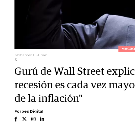
MACRO
Mohamed El-Erian
S
Gurú de Wall Street explic
recesión es cada vez mayor
de la inflación"
Forbes Digital