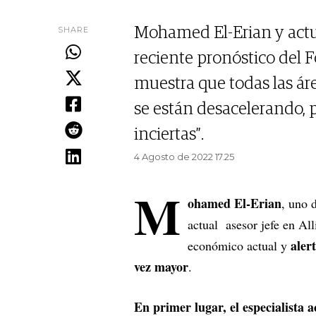
SHARE
Mohamed El-Erian y actua
reciente pronóstico del 
muestra que todas las ár
se están desacelerando, 
inciertas”.
4 Agosto de 2022 17.25
M
ohamed El-Erian
, uno 
actual asesor jefe en Al
aler
económico actual y
vez mayor
.
En primer lugar, el especialista a