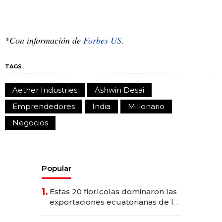
*Con información de
Forbes US
.
TAGS
Aether Industries
Ashwin Desai
Emprendedores
India
Millonario
Negocios
Popular
1.
Estas 20 florícolas dominaron las
exportaciones ecuatorianas de la
industria en 2025