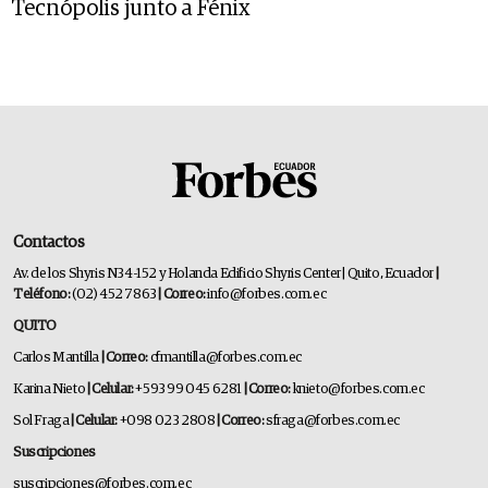
Tecnópolis junto a Fénix
Contactos
Av. de los Shyris N34-152 y Holanda Edificio Shyris Center | Quito, Ecuador
|
Teléfono:
(02) 452 7863
| Correo:
info@forbes.com.ec
QUITO
Carlos Mantilla
| Correo:
cfmantilla@forbes.com.ec
Karina Nieto
| Celular:
+593 99 045 6281
| Correo:
knieto@forbes.com.ec
Sol Fraga
| Celular:
+098 023 2808
| Correo:
sfraga@forbes.com.ec
Suscripciones
suscripciones@forbes.com.ec