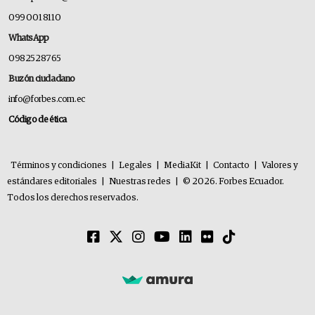
099 001 8110
WhatsApp
0982528765
Buzón ciudadano
info@forbes.com.ec
Código de ética
Términos y condiciones
|
Legales
|
MediaKit
|
Contacto
|
Valores y
estándares editoriales
|
Nuestras redes
|
© 2026. Forbes Ecuador.
Todos los derechos reservados.