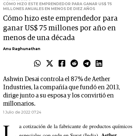
CÓMO HIZO ESTE EMPRENDEDOR PARA GANAR US$ 75
MILLONES ANUALES EN MENOS DE DIEZ AÑOS
Cómo hizo este emprendedor para
ganar US$ 75 millones por año en
menos de una década
Anu Raghunathan
Ashwin Desai controla el 87% de Aether
Industries, la compañía que fundó en 2013,
dirige junto a su esposa y los convirtió en
millonarios.
1 Julio de 2022 07.24
L
a cotización de la fabricante de productos químicos
Aether
especiales con sede en Surat (India),