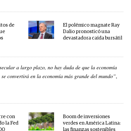
itos de
El polémico magnate Ray
que
Dalio pronosticó una
os
devastadora caída bursátil
secular a largo plazo, no hay duda de que la economía
s se convertirá en la economía más grande del mundo”
,
rre con
Boom de inversiones
do la Fed
verdes en América Latina:
100
las finanzas sostenibles