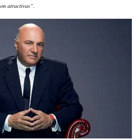
on atractivas”
.