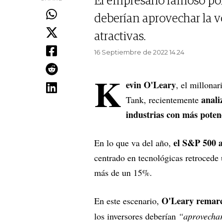
El empresario famoso por
deberían aprovechar la v
atractivas.
16 Septiembre de 2022 14.24
K
evin O'Leary
, el millona
anali
Tank, recientemente
industrias con más poten
el S&P 500 
En lo que va del año,
centrado en tecnológicas retrocede
más de un 15%.
O'Leary remar
En este escenario,
los inversores deberían
“aprovechar