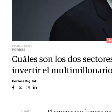
M
Kevin O'Leary
FORBES
Cuáles son los dos sector
invertir el multimillonari
Forbes Digital
SHARE