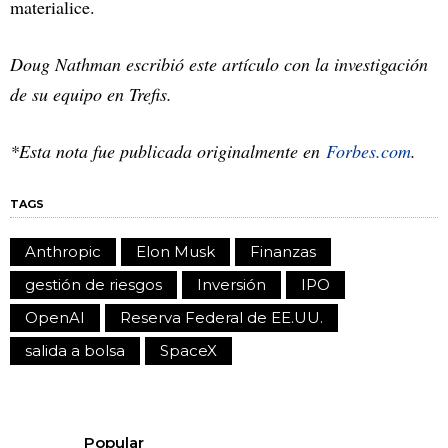
materialice.
Doug Nathman escribió este artículo con la investigación
de su equipo en Trefis.
*Esta nota fue publicada originalmente en
Forbes.com
.
TAGS
Anthropic
Elon Musk
Finanzas
gestión de riesgos
Inversión
IPO
OpenAI
Reserva Federal de EE.UU.
salida a bolsa
SpaceX
Popular