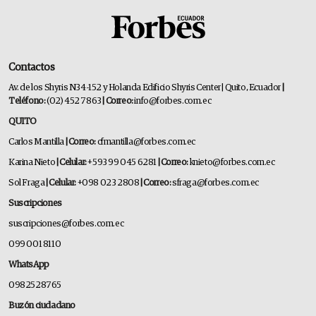
Contactos
Av. de los Shyris N34-152 y Holanda Edificio Shyris Center | Quito, Ecuador
|
Teléfono:
(02) 452 7863
| Correo:
info@forbes.com.ec
QUITO
Carlos Mantilla
| Correo:
cfmantilla@forbes.com.ec
Karina Nieto
| Celular:
+593 99 045 6281
| Correo:
knieto@forbes.com.ec
Sol Fraga
| Celular:
+098 023 2808
| Correo:
sfraga@forbes.com.ec
Suscripciones
suscripciones@forbes.com.ec
099 001 8110
WhatsApp
0982528765
Buzón ciudadano