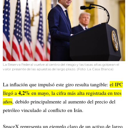
La Reserva Federal vuelve al centro del riesgo y las tasas altas golpean el
valor presente de las apuestas de largo plazo. (Foto: La Casa Blanca)
La inflación que impulsó este giro resulta tangible:
el IPC
4,2%
llegó a
en mayo, la cifra más alta registrada en tres
años
, debido principalmente al aumento del precio del
petróleo vinculado al conflicto en Irán.
SpaceX representa un ejemplo claro de un activo de largo