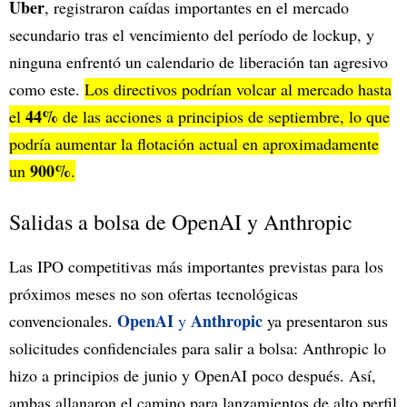
Uber
, registraron caídas importantes en el mercado
secundario tras el vencimiento del período de lockup, y
ninguna enfrentó un calendario de liberación tan agresivo
como este.
Los directivos podrían volcar al mercado hasta
44%
el
de las acciones a principios de septiembre, lo que
podría aumentar la flotación actual en aproximadamente
900%
un
.
Salidas a bolsa de OpenAI y Anthropic
Las IPO competitivas más importantes previstas para los
próximos meses no son ofertas tecnológicas
OpenAI
Anthropic
convencionales.
y
ya presentaron sus
solicitudes confidenciales para salir a bolsa: Anthropic lo
hizo a principios de junio y OpenAI poco después. Así,
ambas allanaron el camino para lanzamientos de alto perfil