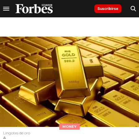
Suscribirse
MONEY
Lingotes de oro
A