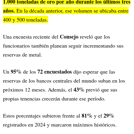
1.000 toneladas de oro por año durante los últimos tres
años.
En la década anterior, ese volumen se ubicaba entre
400 y 500 toneladas.
Consejo
Una encuesta reciente del
reveló que los
funcionarios también planean seguir incrementando sus
reservas de metal.
95%
72 encuestados
Un
de los
dijo esperar que las
reservas de los bancos centrales del mundo suban en los
43%
próximos 12 meses. Además, el
previó que sus
propias tenencias crecerán durante ese período.
81%
29%
Estos porcentajes subieron frente al
y el
registrados en 2024 y marcaron máximos históricos.