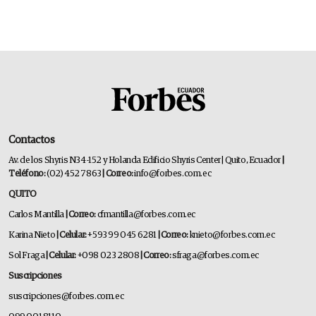
Contactos
Av. de los Shyris N34-152 y Holanda Edificio Shyris Center | Quito, Ecuador
|
Teléfono:
(02) 452 7863
| Correo:
info@forbes.com.ec
QUITO
Carlos Mantilla
| Correo:
cfmantilla@forbes.com.ec
Karina Nieto
| Celular:
+593 99 045 6281
| Correo:
knieto@forbes.com.ec
Sol Fraga
| Celular:
+098 023 2808
| Correo:
sfraga@forbes.com.ec
Suscripciones
suscripciones@forbes.com.ec