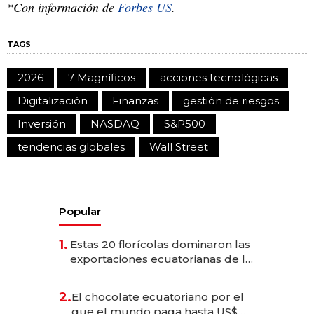
*Con información de
Forbes US
.
TAGS
2026
7 Magníficos
acciones tecnológicas
Digitalización
Finanzas
gestión de riesgos
Inversión
NASDAQ
S&P500
tendencias globales
Wall Street
Popular
1.
Estas 20 florícolas dominaron las
exportaciones ecuatorianas de la
industria en 2025
2.
El chocolate ecuatoriano por el
que el mundo paga hasta US$