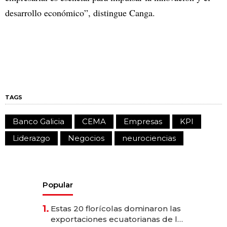
desarrollo económico”, distingue Canga.
TAGS
Banco Galicia
CEMA
Empresas
KPI
Liderazgo
Negocios
neurociencias
Popular
1.
Estas 20 florícolas dominaron las
exportaciones ecuatorianas de la