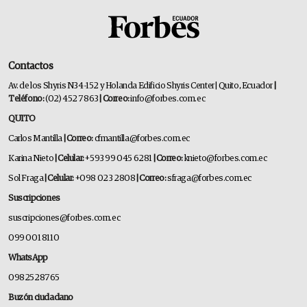
Contactos
Av. de los Shyris N34-152 y Holanda Edificio Shyris Center | Quito, Ecuador
|
Teléfono:
(02) 452 7863
| Correo:
info@forbes.com.ec
QUITO
Carlos Mantilla
| Correo:
cfmantilla@forbes.com.ec
Karina Nieto
| Celular:
+593 99 045 6281
| Correo:
knieto@forbes.com.ec
Sol Fraga
| Celular:
+098 023 2808
| Correo:
sfraga@forbes.com.ec
Suscripciones
suscripciones@forbes.com.ec
099 001 8110
WhatsApp
0982528765
Buzón ciudadano