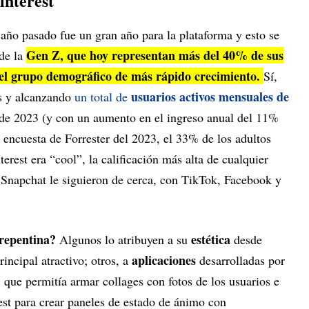
interest
 año pasado fue un gran año para la plataforma y esto se
Gen Z, que hoy representan más del 40% de sus
 de la
 el grupo demográfico de más rápido crecimiento.
Sí,
usuarios activos mensuales de
ls y alcanzando
un total de
e de 2023 (y con un aumento en el ingreso anual del 11%
ncuesta de Forrester del 2023, el 33% de los adultos
erest era “cool”, la calificación más alta de cualquier
y Snapchat le siguieron de cerca, con TikTok, Facebook y
 repentina?
estética
Algunos lo atribuyen a su
desde
aplicaciones
incipal atractivo; otros, a
desarrolladas por
 que permitía armar collages con fotos de los usuarios e
est para crear paneles de estado de ánimo con