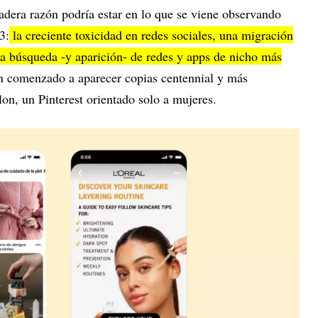
adera razón podría estar en lo que se viene observando
3:
la creciente toxicidad en redes sociales, una migración
la búsqueda -y aparición- de redes y apps de nicho más
an comenzado a aparecer copias centennial y más
n, un Pinterest orientado solo a mujeres.