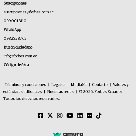
Suscripciones
suscripciones@forbes.com.ec
099 001 8110
WhatsApp
0982528765
Buzón ciudadano
info@forbes.com.ec
Código de ética
Términos y condiciones
|
Legales
|
MediaKit
|
Contacto
|
Valores y
estándares editoriales
|
Nuestras redes
|
© 2026. Forbes Ecuador.
Todos los derechos reservados.