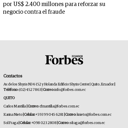
por US$ 2.400 millones para reforzar su
negocio contra el fraude
Contactos
Av. de los Shyris N34-152 y Holanda Edificio Shyris Center | Quito, Ecuador
|
Teléfono:
(02) 452 7863
| Correo:
info@forbes.com.ec
QUITO
Carlos Mantilla
| Correo:
cfmantilla@forbes.com.ec
Karina Nieto
| Celular:
+593 99 045 6281
| Correo:
knieto@forbes.com.ec
Sol Fraga
| Celular:
+098 023 2808
| Correo:
sfraga@forbes.com.ec