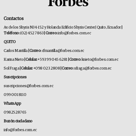
Contactos
Av. de los Shyris N34-152 y Holanda Edificio Shyris Center | Quito, Ecuador
|
Teléfono:
(02) 452 7863
| Correo:
info@forbes.com.ec
QUITO
Carlos Mantilla
| Correo:
cfmantilla@forbes.com.ec
Karina Nieto
| Celular:
+593 99 045 6281
| Correo:
knieto@forbes.com.ec
Sol Fraga
| Celular:
+098 023 2808
| Correo:
sfraga@forbes.com.ec
Suscripciones
suscripciones@forbes.com.ec
099 001 8110
WhatsApp
0982528765
Buzón ciudadano
info@forbes.com.ec