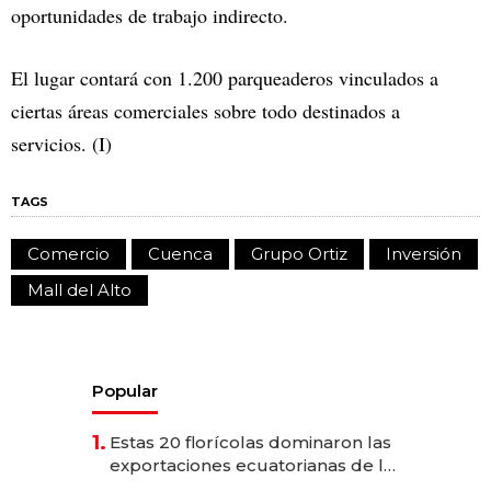
oportunidades de trabajo indirecto.
El lugar contará con 1.200 parqueaderos vinculados a
ciertas áreas comerciales sobre todo destinados a
servicios. (I)
TAGS
Comercio
Cuenca
Grupo Ortiz
Inversión
Mall del Alto
Popular
1.
Estas 20 florícolas dominaron las
exportaciones ecuatorianas de la
industria en 2025