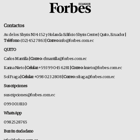
Contactos
Av. de los Shyris N34-152 y Holanda Edificio Shyris Center | Quito, Ecuador
|
Teléfono:
(02) 452 7863
| Correo:
info@forbes.com.ec
QUITO
Carlos Mantilla
| Correo:
cfmantilla@forbes.com.ec
Karina Nieto
| Celular:
+593 99 045 6281
| Correo:
knieto@forbes.com.ec
Sol Fraga
| Celular:
+098 023 2808
| Correo:
sfraga@forbes.com.ec
Suscripciones
suscripciones@forbes.com.ec
099 001 8110
WhatsApp
0982528765
Buzón ciudadano