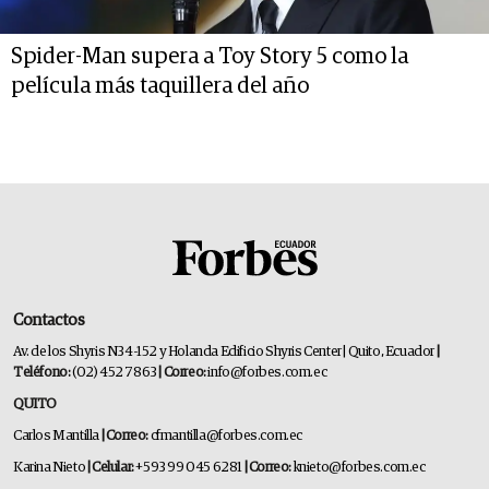
Spider-Man supera a Toy Story 5 como la
película más taquillera del año
Contactos
Av. de los Shyris N34-152 y Holanda Edificio Shyris Center | Quito, Ecuador
|
Teléfono:
(02) 452 7863
| Correo:
info@forbes.com.ec
QUITO
Carlos Mantilla
| Correo:
cfmantilla@forbes.com.ec
Karina Nieto
| Celular:
+593 99 045 6281
| Correo:
knieto@forbes.com.ec