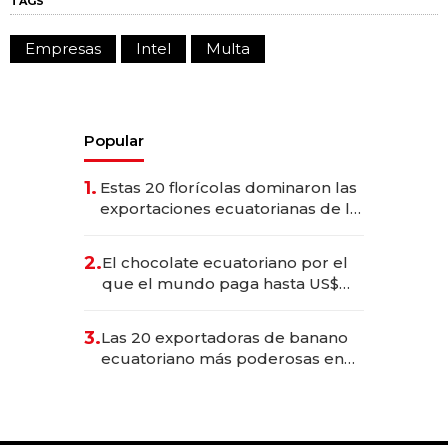
TAGS
Empresas
Intel
Multa
Popular
1.
Estas 20 florícolas dominaron las
exportaciones ecuatorianas de la
industria en 2025
2.
El chocolate ecuatoriano por el
que el mundo paga hasta US$
490 por barra
3.
Las 20 exportadoras de banano
ecuatoriano más poderosas en
2025