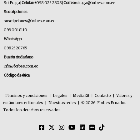
Sol Fraga
| Celular:
+098 023 2808
| Correo:
sfraga@forbes.com.ec
Suscripciones
suscripciones@forbes.com.ec
099 001 8110
WhatsApp
0982528765
Buzón ciudadano
info@forbes.com.ec
Código de ética
Términos y condiciones
|
Legales
|
MediaKit
|
Contacto
|
Valores y
estándares editoriales
|
Nuestras redes
|
© 2026. Forbes Ecuador.
Todos los derechos reservados.