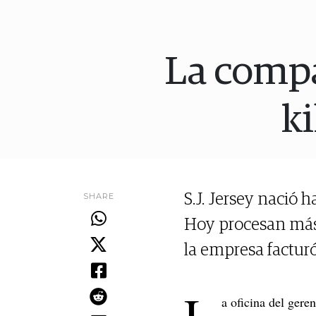
La compa
ki
SHARE
S.J. Jersey nació 
Hoy procesan más 
la empresa factur
L
a oficina del gere