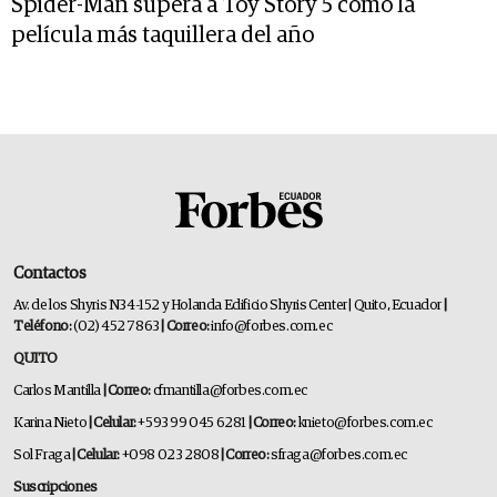
Spider-Man supera a Toy Story 5 como la
película más taquillera del año
Contactos
Av. de los Shyris N34-152 y Holanda Edificio Shyris Center | Quito, Ecuador
|
Teléfono:
(02) 452 7863
| Correo:
info@forbes.com.ec
QUITO
Carlos Mantilla
| Correo:
cfmantilla@forbes.com.ec
Karina Nieto
| Celular:
+593 99 045 6281
| Correo:
knieto@forbes.com.ec
Sol Fraga
| Celular:
+098 023 2808
| Correo:
sfraga@forbes.com.ec
Suscripciones