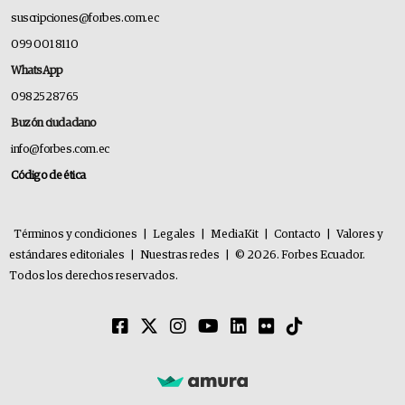
suscripciones@forbes.com.ec
099 001 8110
WhatsApp
0982528765
Buzón ciudadano
info@forbes.com.ec
Código de ética
Términos y condiciones
|
Legales
|
MediaKit
|
Contacto
|
Valores y
estándares editoriales
|
Nuestras redes
|
© 2026. Forbes Ecuador.
Todos los derechos reservados.