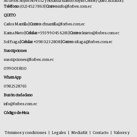
Av. de los Shyris N34-152 y Holanda Edificio Shyris Center | Quito, Ecuador
|
Teléfono:
(02) 452 7863
| Correo:
info@forbes.com.ec
QUITO
Carlos Mantilla
| Correo:
cfmantilla@forbes.com.ec
Karina Nieto
| Celular:
+593 99 045 6281
| Correo:
knieto@forbes.com.ec
Sol Fraga
| Celular:
+098 023 2808
| Correo:
sfraga@forbes.com.ec
Suscripciones
suscripciones@forbes.com.ec
099 001 8110
WhatsApp
0982528765
Buzón ciudadano
info@forbes.com.ec
Código de ética
Términos y condiciones
|
Legales
|
MediaKit
|
Contacto
|
Valores y