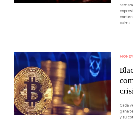
semana 
expresi
contene
calma.
MONE
Bla
como
cris
Cada ve
gana t
y su co