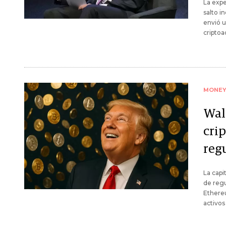
La expe
salto i
envió u
criptoa
MONE
Wal
crip
reg
La capi
de regu
Ethereu
activos 