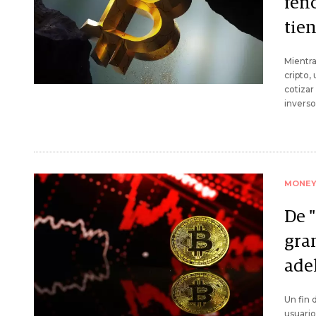
fen
tien
Mientra
cripto,
cotizar
inverso
MONE
De 
gran
ade
Un fin
usuario