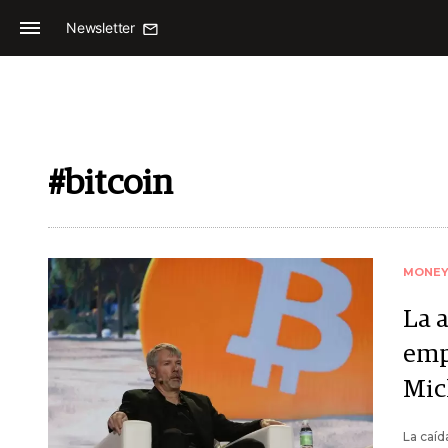
Newsletter
#bitcoin
MONE
La 
emp
Mic
La caíd