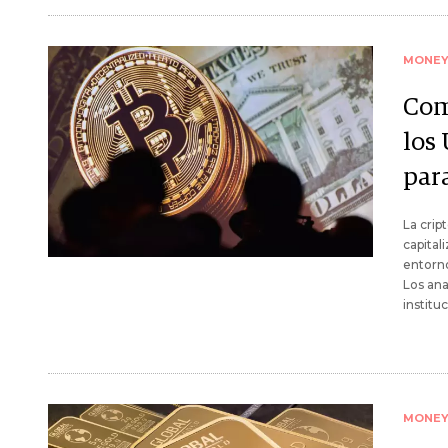
MONE
Com
los
par
La crip
capital
entorn
Los ana
institu
MONE