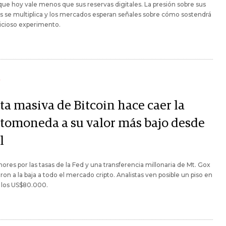
 que hoy vale menos que sus reservas digitales. La presión sobre sus
s se multiplica y los mercados esperan señales sobre cómo sostendrá
icioso experimento.
Y
ta masiva de Bitcoin hace caer la
ptomoneda a su valor más bajo desde
l
ores por las tasas de la Fed y una transferencia millonaria de Mt. Gox
on a la baja a todo el mercado cripto. Analistas ven posible un piso en
 los US$80.000.