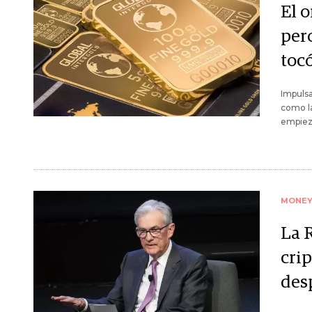
El 
per
toc
Impuls
como la
empieza
MONE
La 
crip
des