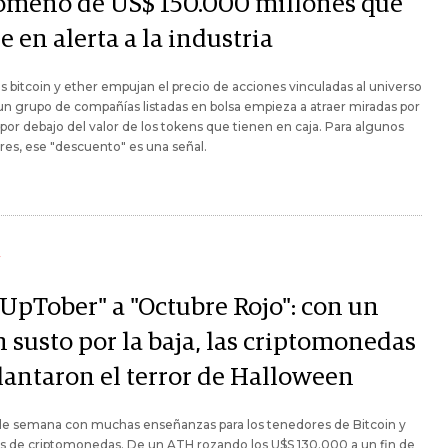
ómeno de US$ 150.000 millones que
e en alerta a la industria
s bitcoin y ether empujan el precio de acciones vinculadas al universo
 un grupo de compañías listadas en bolsa empieza a atraer miradas por
 por debajo del valor de los tokens que tienen en caja. Para algunos
res, ese "descuento" es una señal.
Y
"UpTober" a "Octubre Rojo": con un
 susto por la baja, las criptomonedas
lantaron el terror de Halloween
 de semana con muchas enseñanzas para los tenedores de Bitcoin y
s de criptomonedas. De un ATH rozando los U$S 130.000 a un fin de