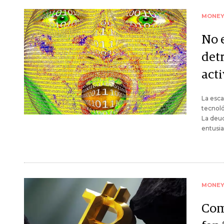
MONE
No e
detr
acti
La esca
tecnoló
La deud
entusia
MONE
Com