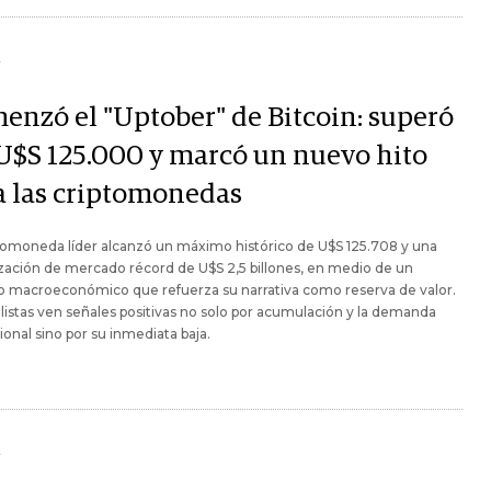
Y
enzó el "Uptober" de Bitcoin: superó
 U$S 125.000 y marcó un nuevo hito
a las criptomonedas
tomoneda líder alcanzó un máximo histórico de U$S 125.708 y una
ización de mercado récord de U$S 2,5 billones, en medio de un
o macroeconómico que refuerza su narrativa como reserva de valor.
listas ven señales positivas no solo por acumulación y la demanda
cional sino por su inmediata baja.
Y