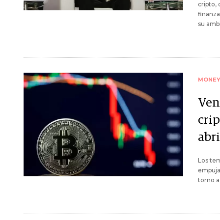
cripto,
finanza
su amb
MONE
Ven
cri
abri
Los tem
empujar
torno a