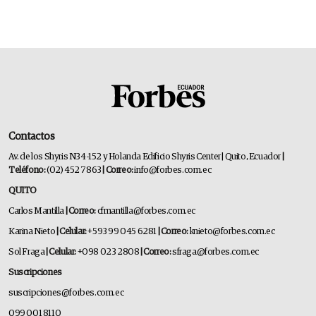
Contactos
Av. de los Shyris N34-152 y Holanda Edificio Shyris Center | Quito, Ecuador
|
Teléfono:
(02) 452 7863
| Correo:
info@forbes.com.ec
QUITO
Carlos Mantilla
| Correo:
cfmantilla@forbes.com.ec
Karina Nieto
| Celular:
+593 99 045 6281
| Correo:
knieto@forbes.com.ec
Sol Fraga
| Celular:
+098 023 2808
| Correo:
sfraga@forbes.com.ec
Suscripciones
suscripciones@forbes.com.ec
099 001 8110