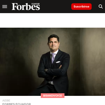
Suscribirse
BRANDVOICE
AEBE
FORBES ECUADOR