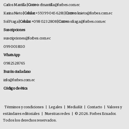
Carlos Mantilla
| Correo:
cfmantilla@forbes.com.ec
Karina Nieto
| Celular:
+593 99 045 6281
| Correo:
knieto@forbes.com.ec
Sol Fraga
| Celular:
+098 023 2808
| Correo:
sfraga@forbes.com.ec
Suscripciones
suscripciones@forbes.com.ec
099 001 8110
WhatsApp
0982528765
Buzón ciudadano
info@forbes.com.ec
Código de ética
Términos y condiciones
|
Legales
|
MediaKit
|
Contacto
|
Valores y
estándares editoriales
|
Nuestras redes
|
© 2026. Forbes Ecuador.
Todos los derechos reservados.