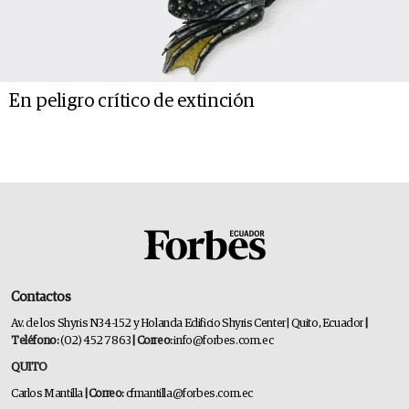
En peligro crítico de extinción
Contactos
Av. de los Shyris N34-152 y Holanda Edificio Shyris Center | Quito, Ecuador
|
Teléfono:
(02) 452 7863
| Correo:
info@forbes.com.ec
QUITO
Carlos Mantilla
| Correo:
cfmantilla@forbes.com.ec