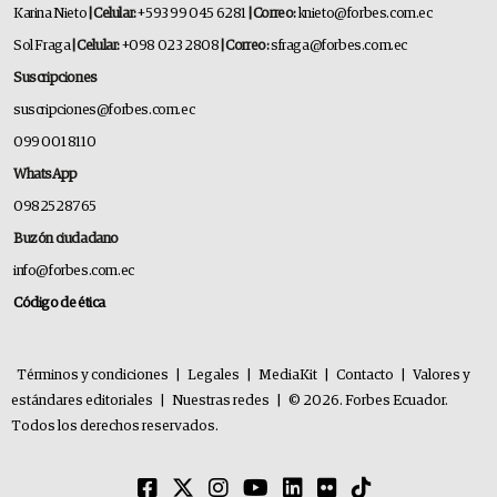
Karina Nieto
| Celular:
+593 99 045 6281
| Correo:
knieto@forbes.com.ec
Sol Fraga
| Celular:
+098 023 2808
| Correo:
sfraga@forbes.com.ec
Suscripciones
suscripciones@forbes.com.ec
099 001 8110
WhatsApp
0982528765
Buzón ciudadano
info@forbes.com.ec
Código de ética
Términos y condiciones
|
Legales
|
MediaKit
|
Contacto
|
Valores y
estándares editoriales
|
Nuestras redes
|
© 2026. Forbes Ecuador.
Todos los derechos reservados.