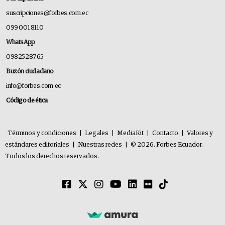
suscripciones@forbes.com.ec
099 001 8110
WhatsApp
0982528765
Buzón ciudadano
info@forbes.com.ec
Código de ética
Términos y condiciones
|
Legales
|
MediaKit
|
Contacto
|
Valores y
estándares editoriales
|
Nuestras redes
|
© 2026. Forbes Ecuador.
Todos los derechos reservados.