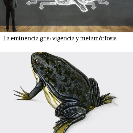
La eminencia gris: vigencia y metamórfosis