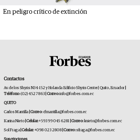
En peligro crítico de extinción
Contactos
Av. de los Shyris N34-152 y Holanda Edificio Shyris Center | Quito, Ecuador
|
Teléfono:
(02) 452 7863
| Correo:
info@forbes.com.ec
QUITO
Carlos Mantilla
| Correo:
cfmantilla@forbes.com.ec
Karina Nieto
| Celular:
+593 99 045 6281
| Correo:
knieto@forbes.com.ec
Sol Fraga
| Celular:
+098 023 2808
| Correo:
sfraga@forbes.com.ec
Suscripciones