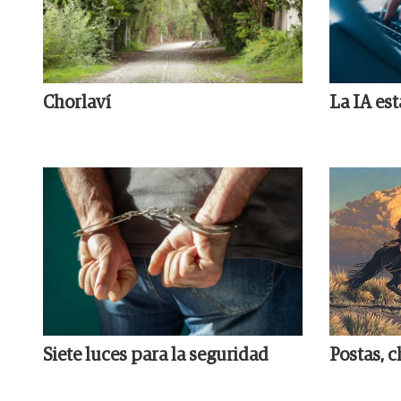
Chorlaví
La IA es
Siete luces para la seguridad
Postas, c