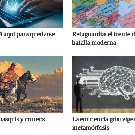
tá aquí para quedarse
Retaguardia: el frente d
batalla moderna
hasquis y correos
La eminencia gris: vige
metamórfosis