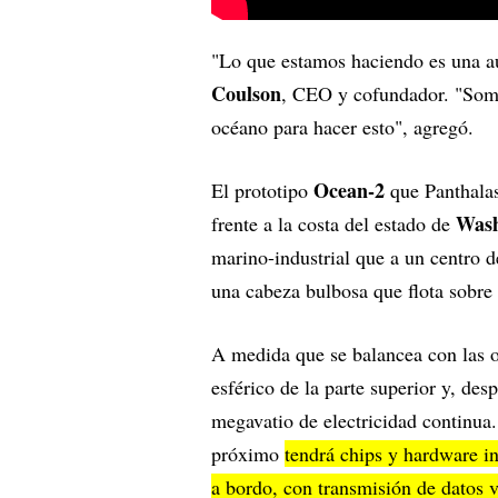
"Lo que estamos haciendo es una au
Coulson
, CEO y cofundador. "Somo
océano para hacer esto", agregó.
Ocean-2
El prototipo
que Panthalas
Wash
frente a la costa del estado de
marino-industrial que a un centro d
una cabeza bulbosa que flota sobre 
A medida que se balancea con las ol
esférico de la parte superior y, de
megavatio de electricidad continua
próximo
tendrá chips y hardware i
a bordo, con transmisión de datos v