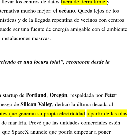
 llevar los centros de datos
fuera de tierra firme
y
el océano
lternativa mucho mejor:
. Queda lejos de los
nísticas y de la llegada repentina de vecinos con centros
puede ser una fuente de energía amigable con el ambiente
 instalaciones masivas.
ciendo es una locura total", reconocen desde la
Portland
Oregón
Peter
a startup de
,
, respaldada por
Silicon Valley
 riesgo de
, dedicó la última década al
ntes que generan su propia electricidad
a partir de las olas
 de mar fría. Prevé que las unidades comerciales estén
de que SpaceX anuncie que podría empezar a poner