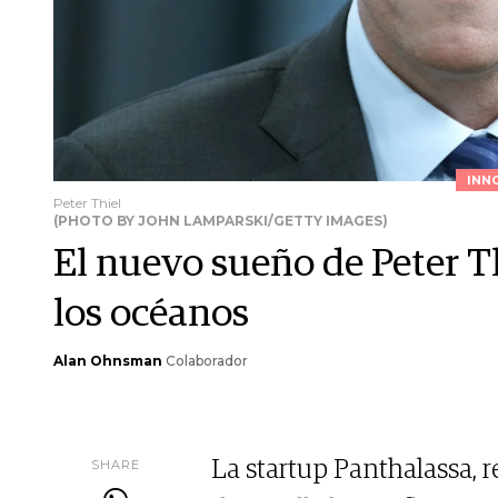
INN
Peter Thiel
(PHOTO BY JOHN LAMPARSKI/GETTY IMAGES)
El nuevo sueño de Peter Th
los océanos
Alan Ohnsman
Colaborador
SHARE
La startup Panthalassa, r