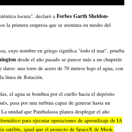
Forbes
Garth Sheldon-
téntica locura", declaró a
s la primera empresa que se aventura en medio del
sa, cuyo nombre en griego significa "todo el mar", prueba
ington
desde el año pasado se parece más a un chupetín
e datos: una torre de acero de 70 metros bajo el agua, con
la línea de flotación.
as, el agua se bombea por el cuello hacia el depósito
spués, pasa por una turbina capaz de generar hasta un
. La unidad que Panthalassa planea desplegar el año
nformático para ejecutar operaciones de aprendizaje de IA
ía satélite, igual que el proyecto de SpaceX de Musk.