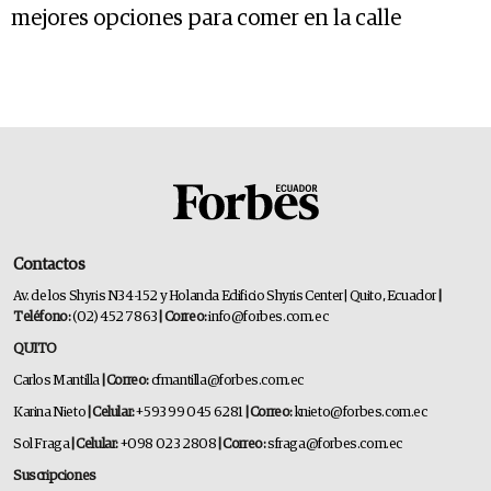
mejores opciones para comer en la calle
Contactos
Av. de los Shyris N34-152 y Holanda Edificio Shyris Center | Quito, Ecuador
|
Teléfono:
(02) 452 7863
| Correo:
info@forbes.com.ec
QUITO
Carlos Mantilla
| Correo:
cfmantilla@forbes.com.ec
Karina Nieto
| Celular:
+593 99 045 6281
| Correo:
knieto@forbes.com.ec
Sol Fraga
| Celular:
+098 023 2808
| Correo:
sfraga@forbes.com.ec
Suscripciones