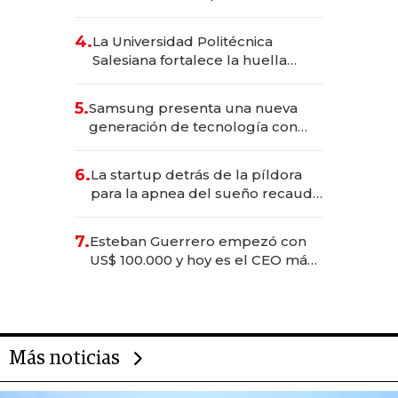
2025
4.
La Universidad Politécnica
Salesiana fortalece la huella
científica del Ecuador
5.
Samsung presenta una nueva
generación de tecnología con
Inteligencia Artificial integrada
6.
La startup detrás de la píldora
para la apnea del sueño recauda
US$ 192 millones en su salida a
bolsa
7.
Esteban Guerrero empezó con
US$ 100.000 y hoy es el CEO más
joven de la banca ecuatoriana
Más noticias