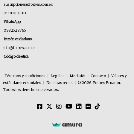
suscripciones@forbes.com.ec
099 001 8110
WhatsApp
0982528765
Buzón ciudadano
info@forbes.com.ec
Código de ética
Términos y condiciones
|
Legales
|
MediaKit
|
Contacto
|
Valores y
estándares editoriales
|
Nuestras redes
|
© 2026. Forbes Ecuador.
Todos los derechos reservados.