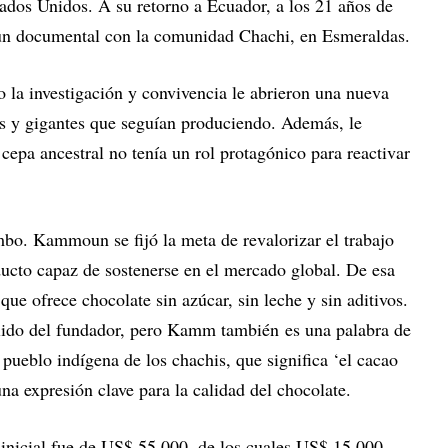
tados Unidos. A su retorno a Ecuador, a los 21 años de
 un documental con la comunidad Chachi, en Esmeraldas.
o la investigación y convivencia le abrieron una nueva
os y gigantes que seguían produciendo. Además, le
 cepa ancestral no tenía un rol protagónico para reactivar
mbo. Kammoun se fijó la meta de revalorizar el trabajo
ducto capaz de sostenerse en el mercado global. De esa
e ofrece chocolate sin azúcar, sin leche y sin aditivos.
llido del fundador, pero Kamm también es una palabra de
 pueblo indígena de los chachis, que significa ‘el cacao
una expresión clave para la calidad del chocolate.
inicial fue de US$ 55.000, de los cuales US$ 15.000