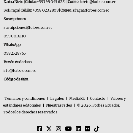
Karina Nieto
| Celular:
+593 99 045 6281
| Correo:
knieto@forbes.com.ec
Sol Fraga
| Celular:
+098 023 2808
| Correo:
sfraga@forbes.com.ec
Suscripciones
suscripciones@forbes.com.ec
099 001 8110
WhatsApp
0982528765
Buzón ciudadano
info@forbes.com.ec
Código de ética
Términos y condiciones
|
Legales
|
MediaKit
|
Contacto
|
Valores y
estándares editoriales
|
Nuestras redes
|
© 2026. Forbes Ecuador.
Todos los derechos reservados.