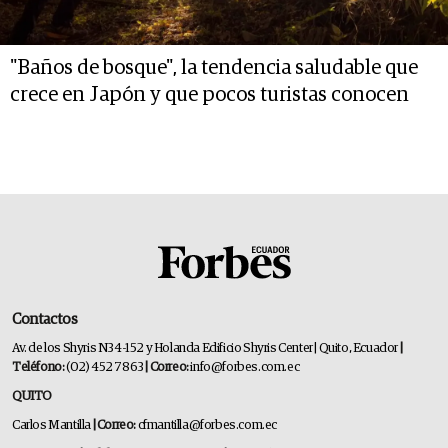
"Baños de bosque", la tendencia saludable que
crece en Japón y que pocos turistas conocen
Contactos
Av. de los Shyris N34-152 y Holanda Edificio Shyris Center | Quito, Ecuador
|
Teléfono:
(02) 452 7863
| Correo:
info@forbes.com.ec
QUITO
Carlos Mantilla
| Correo:
cfmantilla@forbes.com.ec