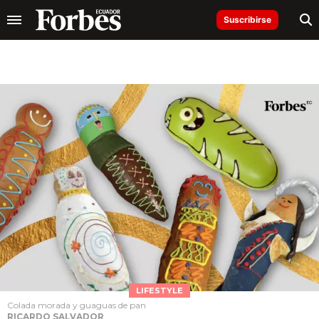
Suscribirse
LIFESTYLE
Colada morada y guaguas de pan
RICARDO SALVADOR