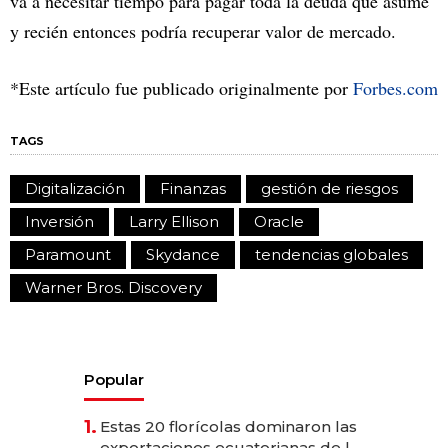
va a necesitar tiempo para pagar toda la deuda que asume
y recién entonces podría recuperar valor de mercado.
*Este artículo fue publicado originalmente por
Forbes.com
TAGS
Digitalización
Finanzas
gestión de riesgos
Inversión
Larry Ellison
Oracle
Paramount
Skydance
tendencias globales
Warner Bros. Discovery
Popular
1.
Estas 20 florícolas dominaron las
exportaciones ecuatorianas de la