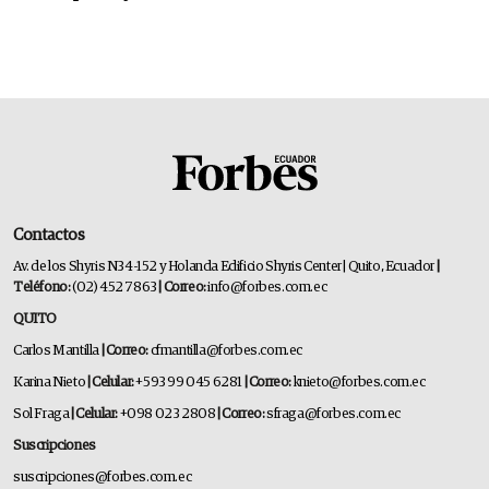
Contactos
Av. de los Shyris N34-152 y Holanda Edificio Shyris Center | Quito, Ecuador
|
Teléfono:
(02) 452 7863
| Correo:
info@forbes.com.ec
QUITO
Carlos Mantilla
| Correo:
cfmantilla@forbes.com.ec
Karina Nieto
| Celular:
+593 99 045 6281
| Correo:
knieto@forbes.com.ec
Sol Fraga
| Celular:
+098 023 2808
| Correo:
sfraga@forbes.com.ec
Suscripciones
suscripciones@forbes.com.ec