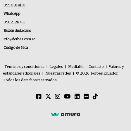
099 001 8110
WhatsApp
0982528765
Buzón ciudadano
info@forbes.com.ec
Código de ética
Términos y condiciones
|
Legales
|
MediaKit
|
Contacto
|
Valores y
estándares editoriales
|
Nuestras redes
|
© 2026. Forbes Ecuador.
Todos los derechos reservados.