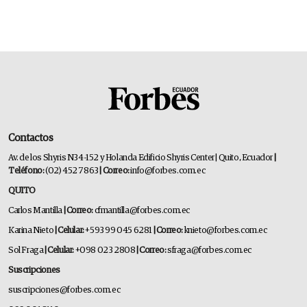
Contactos
Av. de los Shyris N34-152 y Holanda Edificio Shyris Center | Quito, Ecuador
|
Teléfono:
(02) 452 7863
| Correo:
info@forbes.com.ec
QUITO
Carlos Mantilla
| Correo:
cfmantilla@forbes.com.ec
Karina Nieto
| Celular:
+593 99 045 6281
| Correo:
knieto@forbes.com.ec
Sol Fraga
| Celular:
+098 023 2808
| Correo:
sfraga@forbes.com.ec
Suscripciones
suscripciones@forbes.com.ec