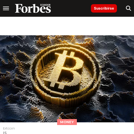
Suscribirse
MONEY
bitcoin
IS