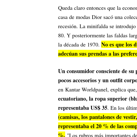
Queda claro entonces que la econom
casa de modas Dior sacó una colecc
recesión. La minifalda se introdujo
80. Y posteriormente las faldas lar
No es que los 
la década de 1970.
adecúan sus prendas a las prefer
Un consumidor consciente de su p
pocos accesorios y un outfit corpo
en Kantar Worldpanel, explica que
ecuatoriano, la ropa superior (bl
representaba US$ 35
. En los últi
(camisas, los pantalones de vestir,
representaba el 20 % de las comp
%.
"Los rubros más importantes de 