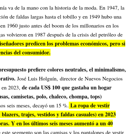
ía va de la mano con la historia de la moda. En 1947, la
ión de faldas largas hasta el tobillo y en 1949 hubo una
 en 1960 justo antes del boom de los millonarios en los
gas volvieron en 1987 después de la crisis del petróleo de
diseñadores predicen los problemas económicos, pero si
encias del consumidor.
resupuesto prefiere colores neutrales, el minimalismo,
rativo.
José Luis Holguín, director de Nuevos Negocios
de cada US$ 100 que gastaba un hogar
, en 2023,
usas, camisetas, polo, chaleco, chompa, tops)
La ropa de vestir
mos seis meses, decayó un 15 %.
 blazers, trajes, vestidos y faldas casuales) en 2023
ras. Y en los últimos seis meses aumentó a un 40
este segmento son las camisas y los pantalones de vestir