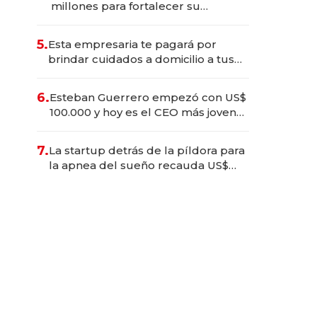
millones para fortalecer su
operación en Ecuador
5.
Esta empresaria te pagará por
brindar cuidados a domicilio a tus
seres queridos
6.
Esteban Guerrero empezó con US$
100.000 y hoy es el CEO más joven
de la banca ecuatoriana
7.
La startup detrás de la píldora para
la apnea del sueño recauda US$
192 millones en su salida a bolsa