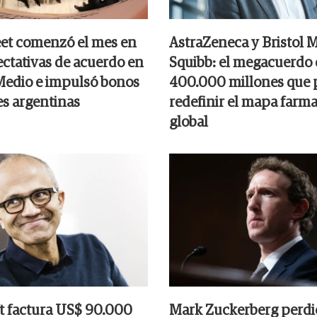
eet comenzó el mes en
AstraZeneca y Bristol 
ectativas de acuerdo en
Squibb: el megacuerdo
Medio e impulsó bonos
400.000 millones que 
es argentinas
redefinir el mapa farm
global
t factura US$ 90.000
Mark Zuckerberg perd