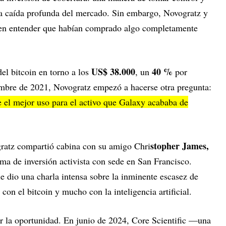
na caída profunda del mercado. Sin embargo, Novogratz y
 en entender que habían comprado algo completamente
US$ 38.000
40 %
del bitcoin en torno a los
, un
por
embre de 2021, Novogratz empezó a hacerse otra pregunta:
e el mejor uso para el activo que Galaxy acababa de
stopher James,
ratz compartió cabina con su amigo Chri
irma de inversión activista con sede en San Francisco.
e dio una charla intensa sobre la inminente escasez de
con el bitcoin y mucho con la inteligencia artificial.
r la oportunidad. En junio de 2024, Core Scientific —una